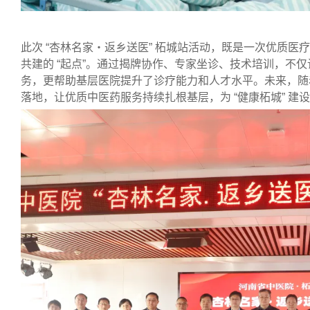
此次 “杏林名家・返乡送医” 柘城站活动，既是一次优质医疗
共建的 “起点”。通过揭牌协作、专家坐诊、技术培训，不
务，更帮助基层医院提升了诊疗能力和人才水平。未来，随
落地，让优质中医药服务持续扎根基层，为 “健康柘城” 