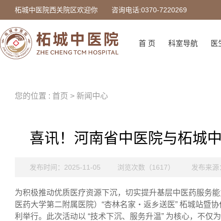
柘城中医院西关院区欢迎你
咨询电话:0370-7220269
首 页
科室导航
医
您的位置 : 首页 > 新闻中心
喜讯！河南省中医院与柘城
发布时间：2025-11-05
浏览次数（1617）
发布来源
为积极推动优质医疗资源下沉，切实提升基层中医药服务能
医药大学第二附属医院）“杏林名家・返乡送医” 柘城站暨
利举行。此次活动以 “技术下沉、服务升温” 为核心，不