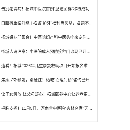
告别老胃病！柘城中医院首例“肠道菌群”移植成功开展
口腔科重装升级 | 柘城“护牙”福利等您拿，名额不限！
柘城姐妹们集合！中医院妇产科中医头疗来宠你，免费体验机会速抢
柘城人请注意：中医院成人预防接种门诊现已开诊！
速看！柘城2026年儿童康复救助项目开始报名啦！最高可补16000元！
焦虑抑郁频发，别硬扛！柘城“心理门诊”咨询已开通，晚上线上可约！
让子女解放 让父母舒心！柘城颐养中心让养老更轻松！
把脉支招！11月5日，河南省中医院“杏林名家”天团返乡义诊，别错过！