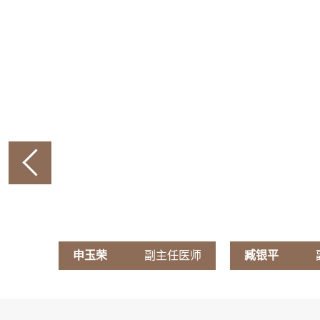
来源：
什么是儿童孤独症
播放次数：0次
来源：
治医师
申玉荣
副主任医师
臧银平