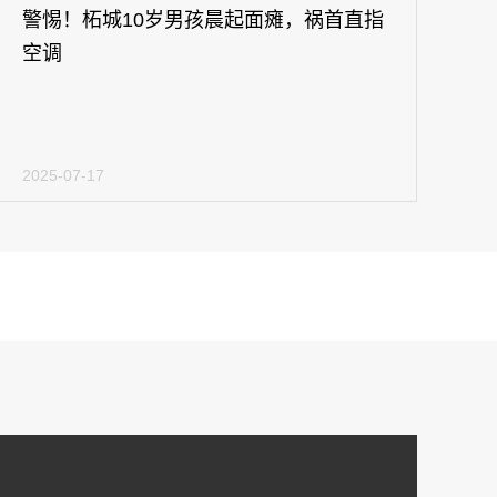
警惕！柘城10岁男孩晨起面瘫，祸首直指
空调
2025-07-17