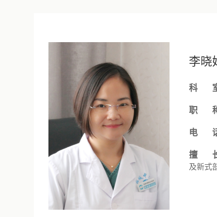
李晓
科 室
职 称
电 话
擅 长
及新式