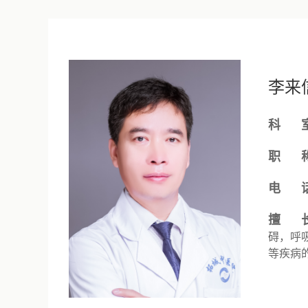
李来
科 室
职 称
电 话
擅 长
碍，呼
等疾病