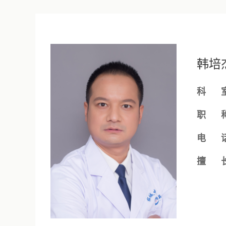
韩培
科 室
职 称
电 话
擅 长